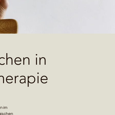
chen in
herapie
n im
gischen