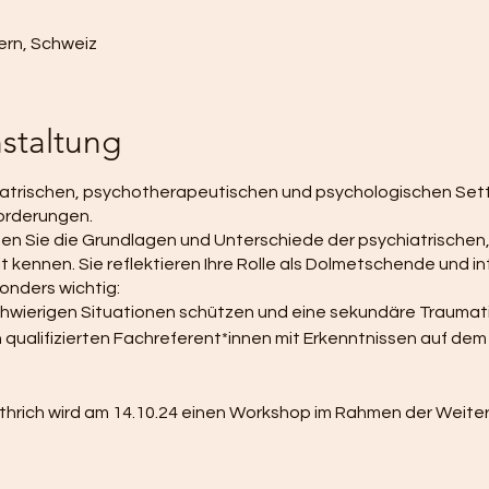
Bern, Schweiz
staltung
atrischen, psychotherapeutischen und psychologischen Sett
forderungen.
ernen Sie die Grundlagen und Unterschiede der psychiatrisch
 kennen. Sie reflektieren Ihre Rolle als Dolmetschende und in
onders wichtig:
n schwierigen Situationen schützen und eine sekundäre Trauma
n qualifizierten Fachreferent*innen mit Erkenntnissen auf de
hrich wird am 14.10.24 einen Workshop im Rahmen der Weiter
ie GSD-Situation eingehen.