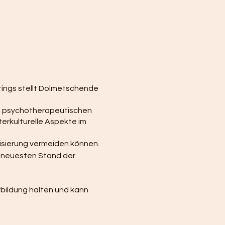
ings stellt Dolmetschende
en, psychotherapeutischen
terkulturelle Aspekte im
tisierung vermeiden können.
m neuesten Stand der
bildung halten und kann