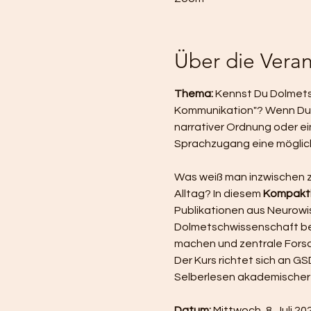
Über die Veran
Thema: 
Kennst Du Dolmetsc
Kommunikation"? Wenn Du d
narrativer Ordnung oder e
Sprachzugang eine möglich
Was weiß man inzwischen zi
Alltag? In diesem
 Kompakt
Publikationen aus Neurowi
Dolmetschwissenschaft betr
machen und zentrale Fors
Der Kurs richtet sich an GS
Selberlesen akademischer
Datum:
 Mittwoch, 8. Juli 20