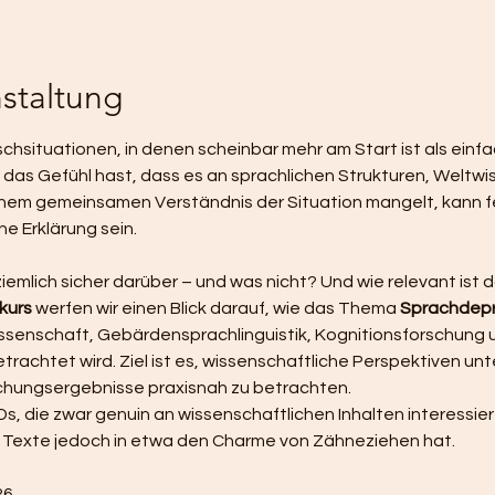
staltung
hsituationen, in denen scheinbar mehr am Start ist als einfac
as Gefühl hast, dass es an sprachlichen Strukturen, Weltwis
inem gemeinsamen Verständnis der Situation mangelt, kann fe
e Erklärung sein.
emlich sicher darüber – und was nicht? Und wie relevant ist
kurs
 werfen wir einen Blick darauf, wie das Thema 
Sprachdepr
ssenschaft, Gebärdensprachlinguistik, Kognitionsforschung 
achtet wird. Ziel ist es, wissenschaftliche Perspektiven unt
chungsergebnisse praxisnah zu betrachten.
Ds, die zwar genuin an wissenschaftlichen Inhalten interessiert 
 Texte jedoch in etwa den Charme von Zähneziehen hat.
26