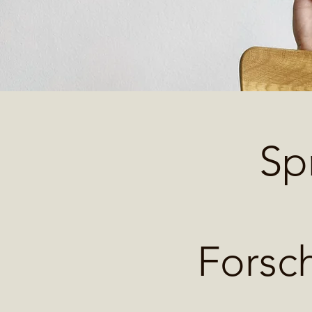
Sp
Forsc