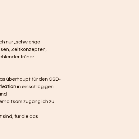
h nur „schwierige 
sen, Zeitkonzepten, 
hlender früher 
 das überhaupt für den GSD-
ivation
 in einschlägigen 
und 
erhaltsam zugänglich zu 
sind, für die das 