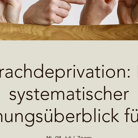
rachdeprivation: 
systematischer
hungsüberblick f