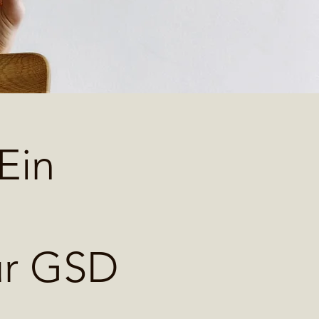
Ein
ür GSD