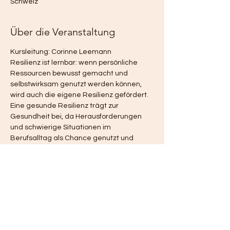
Schweiz
Über die Veranstaltung
Kursleitung: Corinne Leemann
Resilienz ist lernbar: wenn persönliche 
Ressourcen bewusst gemacht und 
selbstwirksam genutzt werden können, 
wird auch die eigene Resilienz gefördert. 
Eine gesunde Resilienz trägt zur 
Gesundheit bei, da Herausforderungen 
und schwierige Situationen im 
Berufsalltag als Chance genutzt und 
produktiv betrachtet werden können.
Anmeldung: 
https://nuudel.ch/JqGhsovpDtnHbmUU
Kosten für Nicht-PROCOM-Angestellte: 
54.-/h
Mehr Infos: cleemann@procom.ch 