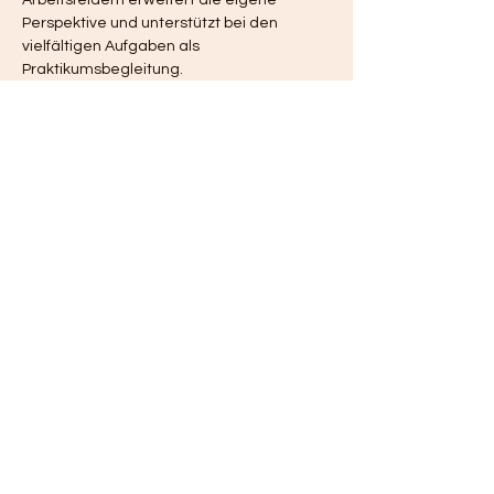
Arbeitsfeldern erweitert die eigene 
Perspektive und unterstützt bei den 
vielfältigen Aufgaben als 
Praktikumsbegleitung.
Datum 
20.09.2023 - 17.04.2024
Dauer 
6 Tage, jeweils 9.15 bis 16.30 
Uhr

20. September, 25. Oktober, 22. 
November 2023, 17. Januar, 13. März, 
17. April 2024
Maximale Anzahl Teilnehmende 
15
Ort 
Zürich
Anmeldeschluss 
30.08.2023
Mehr anzeigen
Diese Veranstaltung teilen