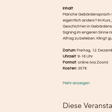
Inhalt
: 
Manche Gebärdensprach-Sto
eigentlich anders? Im Kurs 
Geschichten in Gebärdenspra
Signing im engeren Sinne n
Alltag zu beleben. Klingt gu
Datum
: Freitag, 12. Deze
Uhrzeit
: 9-16 Uhr
Format
: online (via Zoom)
Kosten
: 357€
Mehr anzeigen
Diese Veransta