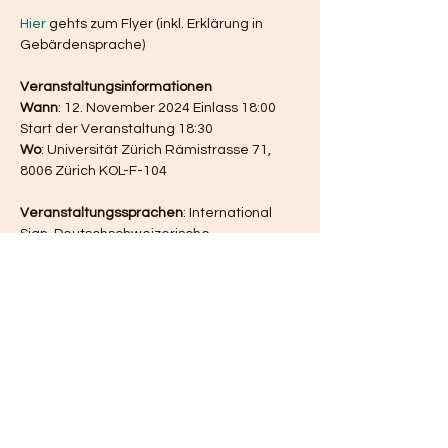
Hier
 gehts zum Flyer (inkl. Erklärung in 
Gebärdensprache) 
Veranstaltungsinformationen 
Wann
: 12. November 2024 Einlass 18:00 
Start der Veranstaltung 18:30 
Wo
: Universität Zürich Rämistrasse 71, 
8006 Zürich KOL-F-104
Veranstaltungssprachen
: International 
Sign, Deutschschweizerische 
Gebärdensprache und Englisch. 
Hinweis
: Eintritt frei 
Mehr anzeigen
Diese Veranstaltung teilen