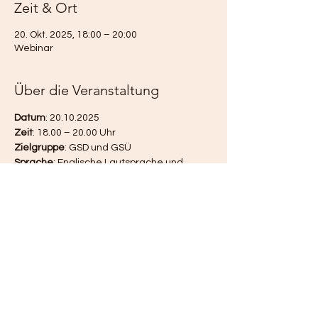
Zeit & Ort
20. Okt. 2025, 18:00 – 20:00
Webinar
Über die Veranstaltung
Datum
:
20.10.2025
Zeit
: 18.00 – 20.00 Uhr
Zielgruppe
: GSD und GSÜ
Sprache
: Englische Lautsprache und 
International Sign
Kosten
: 30-45 Euro
Anmeldung und mehr Infos unter
: 
https://www.eventbrite.be/e/were-going-
to-make-you-comfortable-now-tickets-
1143813700569?aff=erelpanelorg
Diese Veranstaltung teilen