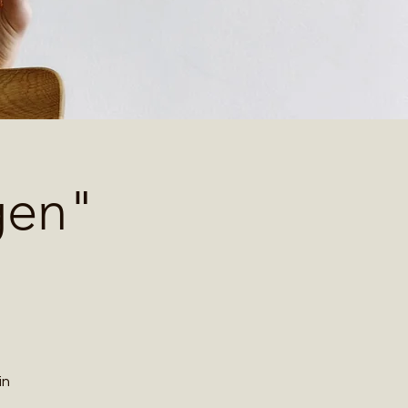
gen"
in