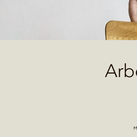
Arb
M