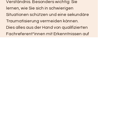
Verständnis. Besonders wichtig: Sie 
lernen, wie Sie sich in schwierigen 
Situationen schützen und eine sekundäre 
Traumatisierung vermeiden können.
Dies alles aus der Hand von qualifizierten 
Fachreferent*innen mit Erkenntnissen auf 
dem neuesten Stand der Wissenschaft!
Unser Gspänli Johanna Wüthrich wird am 
14.10.24 einen Workshop im Rahmen der 
Weiterbildung halten und kann dort auch 
spezifisch auf die GSD-Situation eingehen.
Inhalte:
Einblick in die psychiatrische, 
psychotherapeutische und 
psychologische Arbeit
Krankheitsbilder / Psychopathologie
Mehr anzeigen